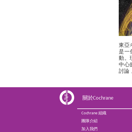
東亞考科
是一
動。
中心
討論
C
關於Cochrane
o
Cochrane 組織
團隊介紹
c
加入我們