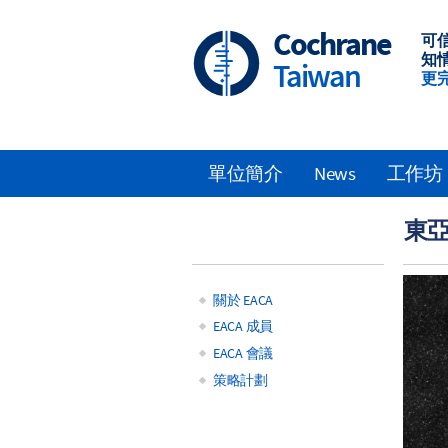
Skip
to
Cochrane
可
main
知
Taiwan
content
更
單位簡介
News
工作坊
Main
東亞
navigation
關於 EACA
Main
EACA 成員
EACA 會議
navigation
策略計劃