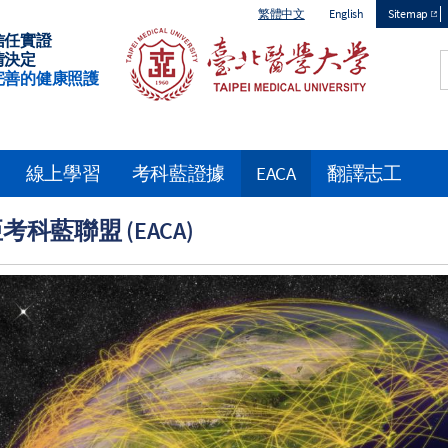
繁體中文
English
Sitemap
信任實證
Top
情決定
完善的健康照護
menu
線上學習
考科藍證據
EACA
翻譯志工
考科藍聯盟 (EACA)