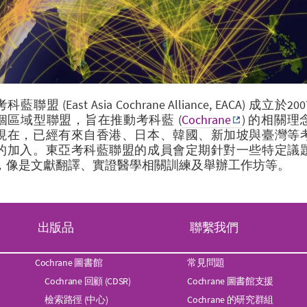
藍聯盟 (East Asia Cochrane Alliance, EACA) 成立於2
個區域型聯盟，旨在推動考科藍 (
Cochrane
) 的相關理
現在，已經
有來自香港、日本、韓國、新加坡與臺灣等
的加入。
東亞考科藍聯盟的成員會定期針對一些特定議
，像是文獻翻譯、實證醫學相關訓練及舉辦工作坊等。
出版品
聯繫我們
Cochrane 圖書館
常見問題
Cochrane 回顧 (CDSR)
Cochrane 圖書館支援
檢索路徑 (中心)
Cochrane 的研究群組