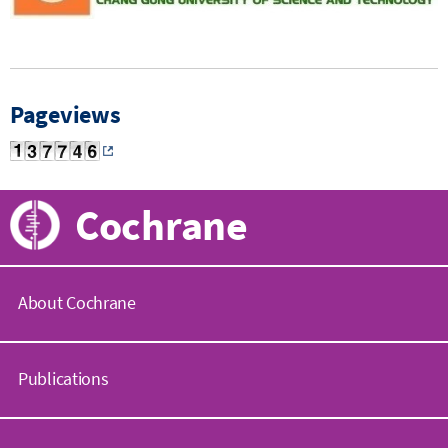
Pageviews
Cochrane
About Cochrane
C
o
Publications
c
h
r
C
a