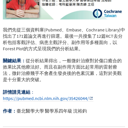
我們先從三個資料庫(Pubmed、Embase、Cochrane Library)中
找出了171篇論文再進行篩選。最後一共搜集了12篇RCT去分
析包括客觀評估、病患主觀評分、副作用等多種面向，以
Forest Plot的方式呈現我們的分析結果。
關鍵結果：
從分析結果得出，一般微針治療對於傷口癒合的
效果比其他療法好。而且在副作用方面比起常用的雷射療
法，微針治療幾乎不會產生發炎後的色素沉澱，這對於美觀
是十分重大的突破。
詳情請見連結
：
https://pubmed.ncbi.nlm.nih.gov/35426044/
作者：
臺北醫學大學 醫學系四年級 沈裕鈞