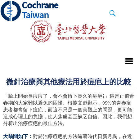
Cochrane
Skip
to
Taiwan
main
content
微針治療與其他療法用於痘疤上的比較
「臉上開始長痘痘了，會不會留下長久的痘疤?」這是正值青
春期的大家難以避免的困擾。根據文獻顯示，95%的青春痘
患者都會留下痘疤，而這不只是一個美觀上的問題，更可能
造成心理上的負擔，使人焦慮甚至缺乏自信。因此，我們想
分析出治療痘疤的最佳方法。
大哉問如下：
對於治療痘疤的方法隨著時代日新月異，在近