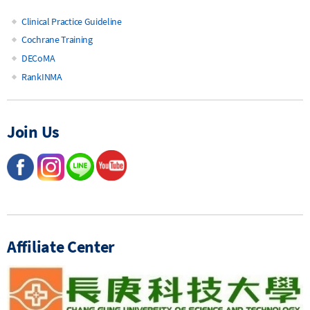
Clinical Practice Guideline
Main
Cochrane Training
DECoMA
navigation
RankINMA
Join Us
Affiliate Center