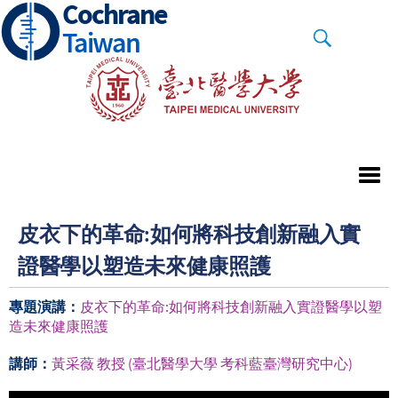
Cochrane
Skip
to
Taiwan
main
content
皮衣下的革命:如何將科技創新融入實
證醫學以塑造未來健康照護
專題演講：
皮衣下的革命:如何將科技創新融入實證醫學以塑
造未來健康照護
講師：
黃采薇 教授 (臺北醫學大學 考科藍臺灣研究中心)