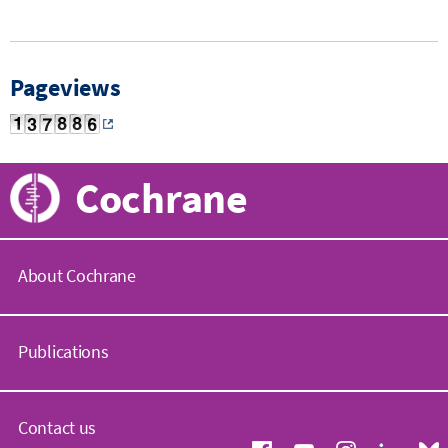
Pageviews
Cochrane
About Cochrane
C
o
Publications
c
h
r
C
a
o
Contact us
n
c