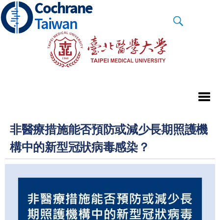
Cochrane
Skip
to
Taiwan
main
content
非醫療措施能否預防或減少長期照護機
構中的新型冠狀病毒感染？