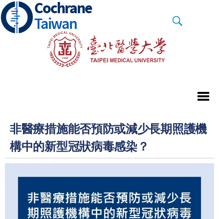
Cochrane
Skip
to
Taiwan
main
content
非醫療措施能否預防或減少長期照護機
構中的新型冠狀病毒感染？