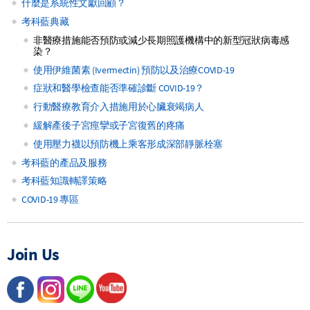
什麼是系統性文獻回顧？
Main
考科藍典藏
非醫療措施能否預防或減少長期照護機構中的新型冠狀病毒感
navigation
染？
使用伊維菌素 (Ivermectin) 預防以及治療COVID-19
症狀和醫學檢查能否準確診斷 COVID-19？
行動醫療教育介入措施用於心臟衰竭病人
緩解產後子宮痙攣或子宮復舊的疼痛
使用壓力襪以預防機上乘客形成深部靜脈栓塞
考科藍的產品及服務
考科藍知識轉譯策略
COVID-19 專區
Join Us