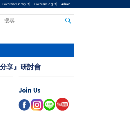
Cochrane Library
Cochrane.org
Admin
畫經驗分享』研討會
Join Us