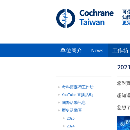
Skip
to
Cochrane
可
main
知
Taiwan
content
更
單位簡介
News
工作坊
Main
20
navigation
您對實
考科藍臺灣工作坊
Main
YouTube 直播活動
想知
國際活動訊息
navigation
您想
歷史活動區
2025
2024