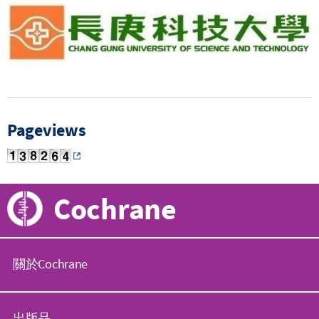
Pageviews
Cochrane
關於Cochrane
C
o
出版品