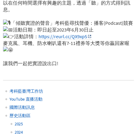
以在任何時間選擇有興趣的主題，透過「聽」的方式得到訊
息。
「傾聽實證的聲音」考科藍尋找聲優：播客(Podcast)競賽
活動日期：即日起至2023年6月30日止
活動詳情：
https://reurl.cc/QX9xp5
麥克風、耳機、防水喇叭還有7-11禮券等大獎等你贏回家喔
讓我們一起把實證說出口!
考科藍臺灣工作坊
Main
YouTube 直播活動
國際活動訊息
navigation
歷史活動區
2025
2024