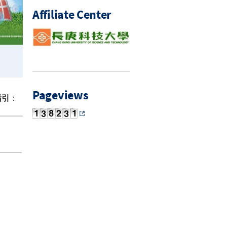
Affiliate Center
Pageviews
指引
：