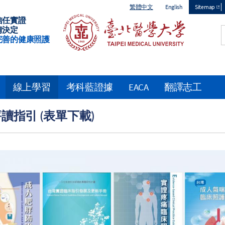
繁體中文
English
Sitemap
信任實證
Top
情決定
完善的健康照護
menu
線上學習
考科藍證據
EACA
翻譯志工
讀指引 (表單下載)