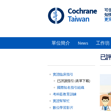
Skip
to
Cochrane
可
main
知
Taiwan
content
更
單位簡介
News
工作坊
Main
已評
navigation
實證臨床指引
Main
已評讀指引 (表單下載)
國際知名指引組織
navigation
考科藍教育訓練
實證幫幫忙
數位學習影片