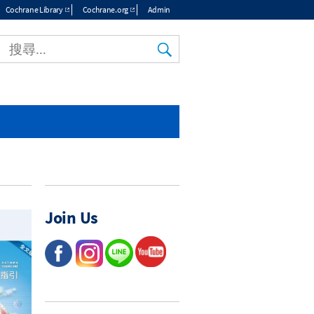
Cochrane Library
Cochrane.org
Admin
Join Us