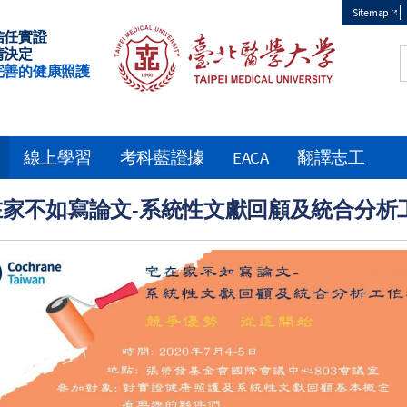
Sitemap
信任實證
Top
情決定
完善的健康照護
menu
線上學習
考科藍證據
EACA
翻譯志工
在家不如寫論文-系統性文獻回顧及統合分析