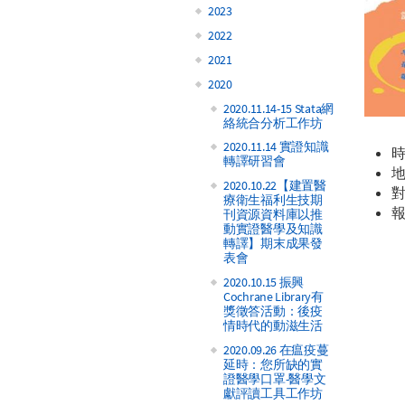
2023
2022
2021
2020
2020.11.14-15 Stata網
絡統合分析工作坊
2020.11.14 實證知識
時
轉譯研習會
2020.10.22【建置醫
療衛生福利生技期
刊資源資料庫以推
動實證醫學及知識
轉譯】期末成果發
表會
2020.10.15 振興
Cochrane Library有
獎徵答活動：後疫
情時代的動滋生活
2020.09.26 在瘟疫蔓
延時：您所缺的實
證醫學口罩-醫學文
獻評讀工具工作坊