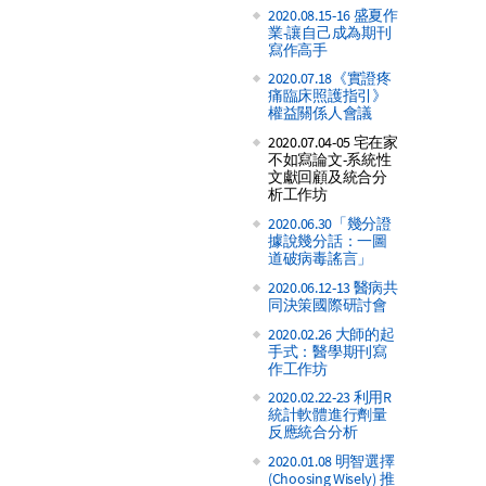
2020.08.15-16 盛夏作
業-讓自己成為期刊
寫作高手
2020.07.18《實證疼
痛臨床照護指引》
權益關係人會議
2020.07.04-05 宅在家
不如寫論文-系統性
文獻回顧及統合分
析工作坊
2020.06.30「幾分證
據說幾分話：一圖
道破病毒謠言」
2020.06.12-13 醫病共
同決策國際研討會
2020.02.26 大師的起
手式：醫學期刊寫
作工作坊
2020.02.22-23 利用R
統計軟體進行劑量
反應統合分析
2020.01.08 明智選擇
(Choosing Wisely) 推