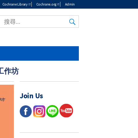
Cochrane Library
Cochrane.org
Admin
工作坊
Join Us