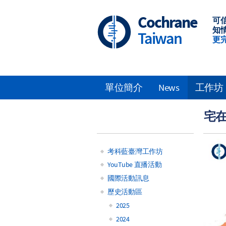
Skip
to
Cochrane
可
main
知
Taiwan
content
更
單位簡介
News
工作坊
Main
宅
navigation
考科藍臺灣工作坊
Main
YouTube 直播活動
國際活動訊息
navigation
歷史活動區
2025
2024