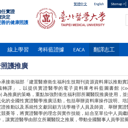
繁體中文
English
Sitemap
信任實證
Top
情決定
完善的健康照護
menu
線上學習
考科藍證據
EACA
翻譯志工
證照護推廣
心承接衛福部「建置醫療衛生福利生技期刊資源資料庫以推動實
轉譯」，以提供實證醫學的電子資料庫考科藍圖書館 (Cochr
rary) 為推廣的策略，重點加強對衛生福利部所屬醫院推廣使用，
元化的全國性實證醫學推廣活動，包括舉辦資料庫操作說明、培
實證推動以及系統性文獻回顧方法學種子人員及師資、舉辦實證
意競賽等，將實證醫學的理念與實作技能，結合至單位中人員繼
中，讓實證醫學由部立所屬醫院之推展，帶動全國醫事人員學習