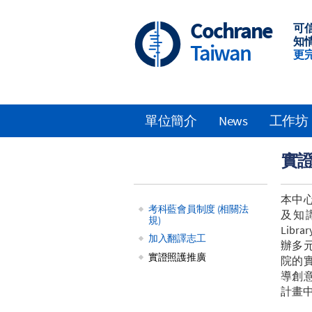
Skip
to
Cochrane
可
main
知
Taiwan
content
更
單位簡介
News
工作坊
Main
實
navigation
本中
考科藍會員制度 (相關法
及知識
規)
Main
Lib
加入翻譯志工
辦多
navigation
實證照護推廣
院的
導創
計畫