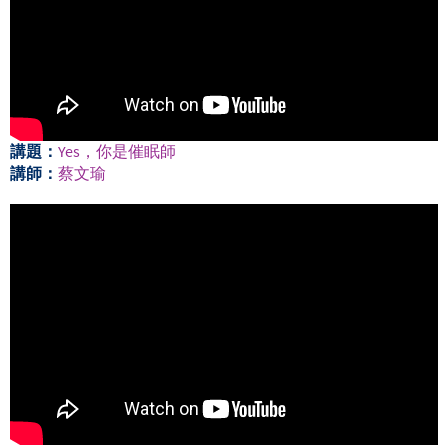
講題：
Yes，你是催眠師
講師：
蔡文瑜