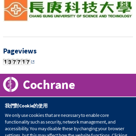
Pageviews
Cochrane
我們對Cookie的使用
關於Cochrane
We only use cookies that are necessary to enable core
functionality such as security, network management, and
C
accessibility. You may disable these by changing your browser
o
出版品
c
settings, but this may affect how the website functions. Clicking