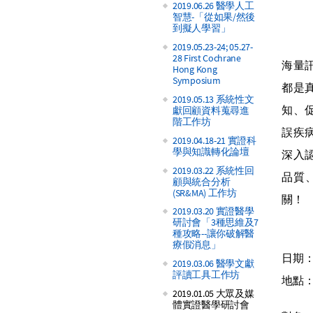
2019.06.26 醫學人工
智慧-「從如果/然後
到擬人學習」
2019.05.23-24; 05.27-
28 First Cochrane
海量
Hong Kong
Symposium
都是
2019.05.13 系統性文
知、
獻回顧資料蒐尋進
階工作坊
誤疾
2019.04.18-21 實證科
學與知識轉化論壇
深入
2019.03.22 系統性回
品質
顧與統合分析
(SR&MA) 工作坊
關！
2019.03.20 實證醫學
研討會「3種思維及7
種攻略--讓你破解醫
療假消息」
日期：
2019.03.06 醫學文獻
評讀工具工作坊
地點：
2019.01.05 大眾及媒
體實證醫學研討會