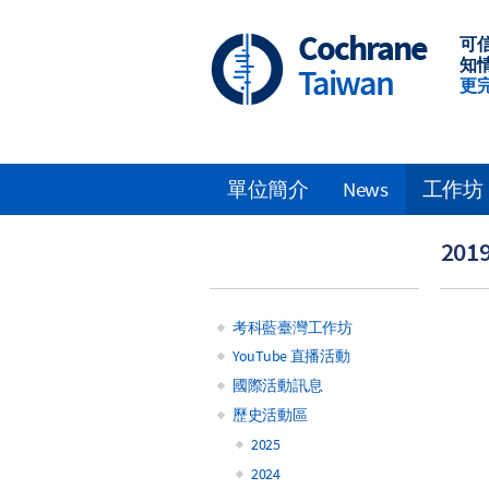
Skip
to
Cochrane
可
main
知
Taiwan
content
更
單位簡介
News
工作坊
Main
20
navigation
考科藍臺灣工作坊
Main
YouTube 直播活動
國際活動訊息
navigation
歷史活動區
2025
2024