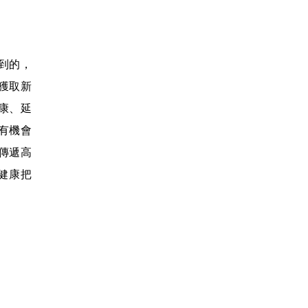
到的，
獲取新
康、延
有機會
傳遞高
健康把