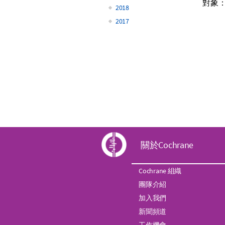
對象
2018
2017
C
關於Cochrane
o
Cochrane 組織
團隊介紹
c
加入我們
h
新聞頻道