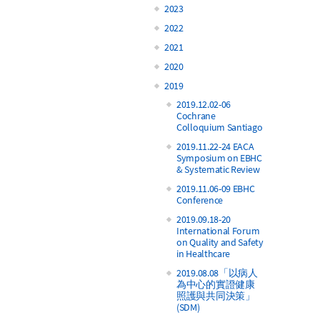
2023
2022
2021
2020
2019
2019.12.02-06
Cochrane
Colloquium Santiago
2019.11.22-24 EACA
Symposium on EBHC
& Systematic Review
2019.11.06-09 EBHC
Conference
2019.09.18-20
International Forum
on Quality and Safety
in Healthcare
2019.08.08「以病人
為中心的實證健康
照護與共同決策」
(SDM)