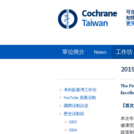
Skip
to
Cochrane
可
main
知
Taiwan
content
更
單位簡介
News
工作坊
Main
2019
navigation
The Fi
考科藍臺灣工作坊
Excell
Main
YouTube 直播活動
【首次
國際活動訊息
navigation
歷史活動區
本次
2025
健康
2024
政策