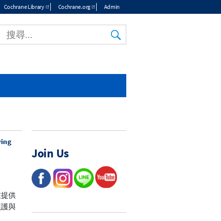
Cochrane Library
Cochrane.org
Admin
ving
Join Us
s
」
在提供
照護與