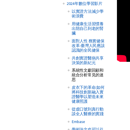
2024年數位學習影片
以實證方法減少學
術浪費
用健康生活習慣養
出陪自己到老的腎
臟
面對人性 務實健保
改革-臺灣人民應該
認識的全民健保
共創實證醫病共享
決策的新紀元
系統性文獻回顧和
統合分析常見的迷
思
皮衣下的革命:如何
將科技創新融入實
證醫學以塑造未來
健康照護
從虛口號到真行動
談全人醫療的實踐
Embase
學術論文也可以引