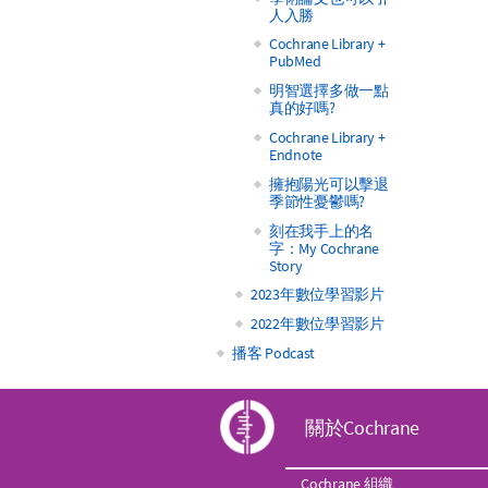
人入勝
Cochrane Library +
PubMed
明智選擇多做一點
真的好嗎?
Cochrane Library +
Endnote
擁抱陽光可以擊退
季節性憂鬱嗎?
刻在我手上的名
字：My Cochrane
Story
2023年數位學習影片
2022年數位學習影片
播客 Podcast
C
關於Cochrane
o
Cochrane 組織