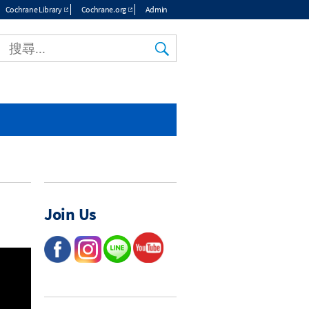
Cochrane Library
Cochrane.org
Admin
Join Us