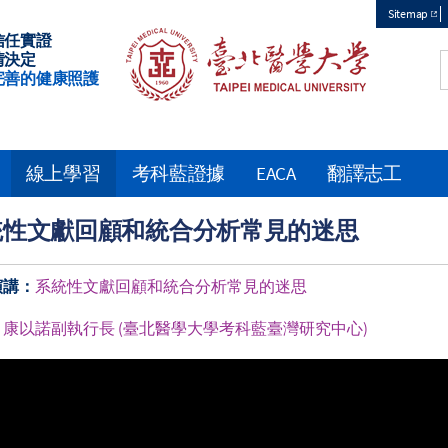
Sitemap
信任實證
Top
情決定
完善的健康照護
menu
線上學習
考科藍證據
EACA
翻譯志工
統性文獻回顧和統合分析常見的迷思
演講：
系統性文獻回顧和統合分析常見的迷思
：
康以諾副執行長 (臺北醫學大學考科藍臺灣研究中心)