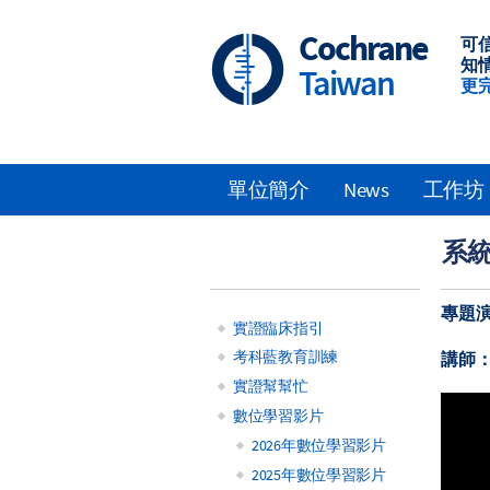
Skip
to
Cochrane
可
main
知
Taiwan
content
更
單位簡介
News
工作坊
Main
系
navigation
專題
實證臨床指引
Main
考科藍教育訓練
講師
實證幫幫忙
navigation
數位學習影片
2026年數位學習影片
2025年數位學習影片