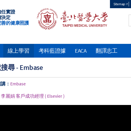
Sitemap
信任實證
Top
情決定
完善的健康照護
menu
線上學習
考科藍證據
EACA
翻譯志工
尋 - Embase
演講：
Embase
：
李麗娟 客戶成功經理 ( Elsevier )