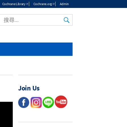
Cochrane Library
Cochrane.org
Admin
Join Us