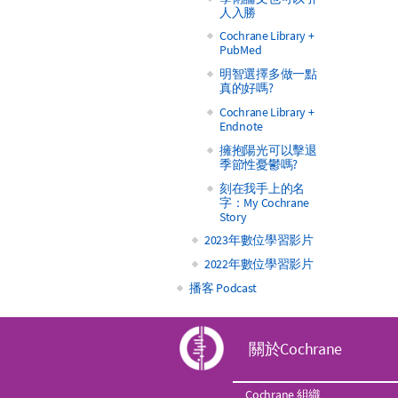
人入勝
Cochrane Library +
PubMed
明智選擇多做一點
真的好嗎?
Cochrane Library +
Endnote
擁抱陽光可以擊退
季節性憂鬱嗎?
刻在我手上的名
字：My Cochrane
Story
2023年數位學習影片
2022年數位學習影片
播客 Podcast
C
關於Cochrane
o
Cochrane 組織