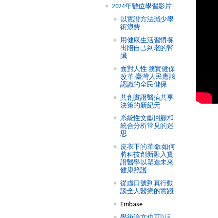
2024年數位學習影片
以實證方法減少學
術浪費
用健康生活習慣養
出陪自己到老的腎
臟
面對人性 務實健保
改革-臺灣人民應該
認識的全民健保
共創實證醫病共享
決策的新紀元
系統性文獻回顧和
統合分析常見的迷
思
皮衣下的革命:如何
將科技創新融入實
證醫學以塑造未來
健康照護
從虛口號到真行動
談全人醫療的實踐
Embase
學術論文也可以引