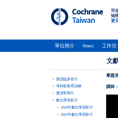
Skip
to
Cochrane
可
main
知
Taiwan
content
更
單位簡介
News
工作坊
Main
文獻搜
navigation
專題
實證臨床指引
Main
考科藍教育訓練
講師
實證幫幫忙
navigation
數位學習影片
2026年數位學習影片
2025年數位學習影片